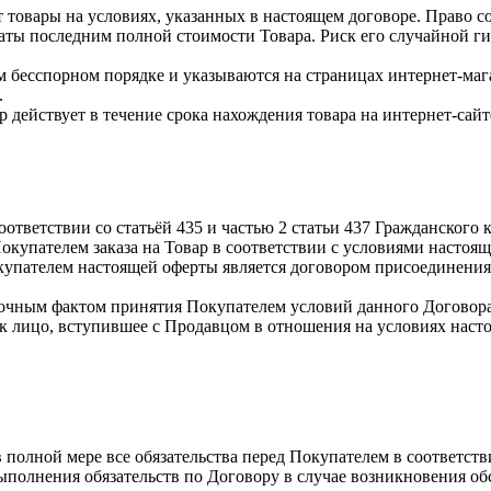
т товары на условиях, указанных в настоящем договоре. Право 
аты последним полной стоимости Товара. Риск его случайной г
 бесспорном порядке и указываются на страницах интернет-мага
.
 действует в течение срока нахождения товара на интернет-сайт
оответствии со статьёй 435 и частью 2 статьи 437 Гражданского 
купателем заказа на Товар в соответствии с условиями настоящ
упателем настоящей оферты является договором присоединения,
рочным фактом принятия Покупателем условий данного Договора
ак лицо, вступившее с Продавцом в отношения на условиях наст
 полной мере все обязательства перед Покупателем в соответст
выполнения обязательств по Договору в случае возникновения о