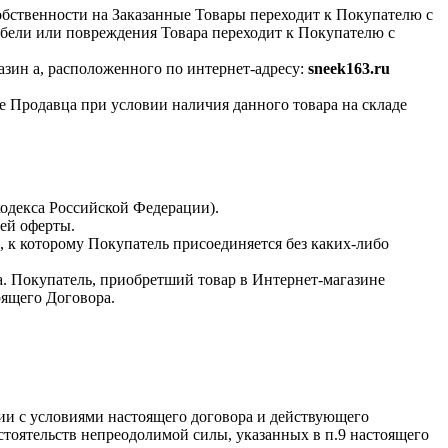
собственности на Заказанные Товары переходит к Покупателю с
ибели или повреждения Товара переходит к Покупателю с
зин а, расположенного по интернет-адресу:
sneek163.ru
е Продавца при условии наличия данного товара на складе
кодекса Российской Федерации).
ей оферты.
 к которому Покупатель присоединяется без каких-либо
. Покупатель, приобретший товар в Интернет-магазине
оящего Договора.
вии с условиями настоящего договора и действующего
бстоятельств непреодолимой силы, указанных в п.9 настоящего