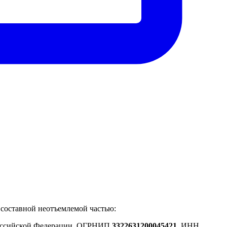
 составной неотъемлемой частью:
 Российской Федерации, ОГРНИП
3322631200045421
,ИНН