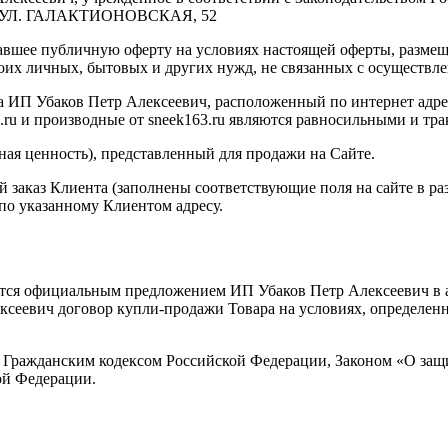
А, УЛ. ГАЛАКТИОНОВСКАЯ, 52
авшее публичную оферту на условиях настоящей оферты, разме
своих личных, бытовых и других нужд, не связанных с осуществ
 ИП Убаков Петр Алексеевич, расположенный по интернет адр
.ru и производные от sneek163.ru являются равносильными и тра
ьная ценность), представленный для продажи на Сайте.
заказ Клиента (заполнены соответствующие поля на сайте в раз
по указанному Клиентом адресу.
тся официальным предложением ИП Убаков Петр Алексеевич в а
сеевич договор купли-продажи Товара на условиях, определенн
 Гражданским кодексом Российской Федерации, Законом «О защ
ой Федерации.