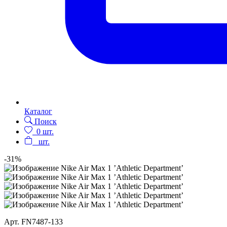
Каталог
Поиск
0
шт.
шт.
-31%
Арт.
FN7487-133