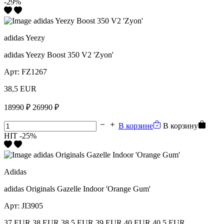
-29%
adidas Yeezy
adidas Yeezy Boost 350 V2 'Zyon'
Арт:
FZ1267
38,5 EUR
18990 ₽
26990 ₽
В корзине
В корзину
HIT
-25%
Adidas
adidas Originals Gazelle Indoor 'Orange Gum'
Арт:
JI3905
37 EUR
38 EUR
38,5 EUR
39 EUR
40 EUR
40,5 EUR