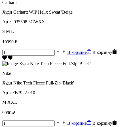
Carhartt
Худи Carhartt WIP Helix Sweat 'Beige'
Арт:
I035598.3GWXX
S
M
L
10990 ₽
В корзине
В корзину
Nike
Худи Nike Tech Fleece Full-Zip 'Black'
Арт:
FB7922-010
M
XXL
9990 ₽
В корзине
В корзину