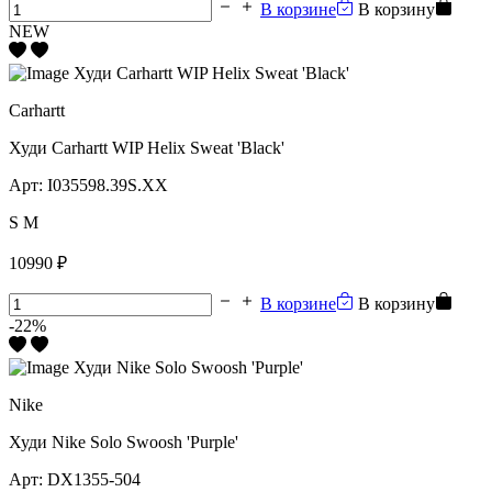
В корзине
В корзину
NEW
Carhartt
Худи Carhartt WIP Helix Sweat 'Black'
Арт:
I035598.39S.XX
S
M
10990 ₽
В корзине
В корзину
-22%
Nike
Худи Nike Solo Swoosh 'Purple'
Арт:
DX1355-504