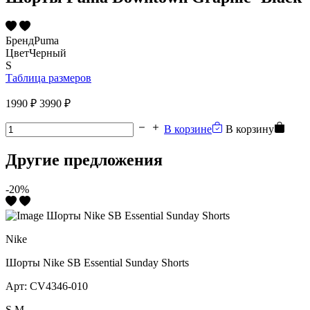
Бренд
Puma
Цвет
Черный
S
Таблица размеров
1990 ₽
3990 ₽
В корзине
В корзину
Другие предложения
-20%
Nike
Шорты Nike SB Essential Sunday Shorts
Арт:
CV4346-010
S
M