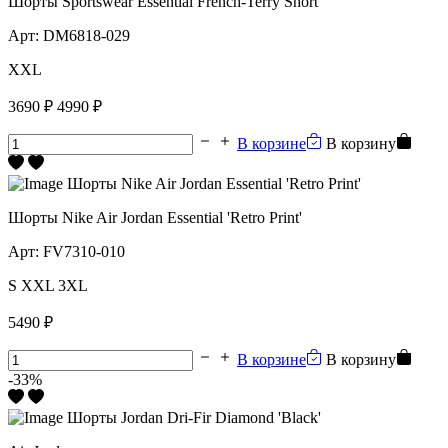
Шорты Sportswear Essential French-Terry Short
Арт:
DM6818-029
XXL
3690 ₽
4990 ₽
В корзине
В корзину
Шорты Nike Air Jordan Essential 'Retro Print'
Арт:
FV7310-010
S
XXL
3XL
5490 ₽
В корзине
В корзину
-33%