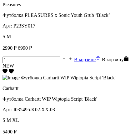
Pleasures
Футболка PLEASURES x Sonic Youth Grub ‘Black’
Арт:
P23SY017
S
M
2990 ₽
6990 ₽
В корзине
В корзину
NEW
Carhartt
Футболка Carhartt WIP Wiptopia Script 'Black'
Арт:
I035495.K02.XX.03
S
M
XL
5490 ₽