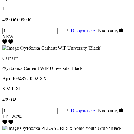
L
4990 ₽
6990 ₽
В корзине
В корзину
NEW
Carhartt
Футболка Carhartt WIP University 'Black'
Арт:
I034852.0D2.XX
S
M
L
XL
4990 ₽
В корзине
В корзину
HIT
-57%