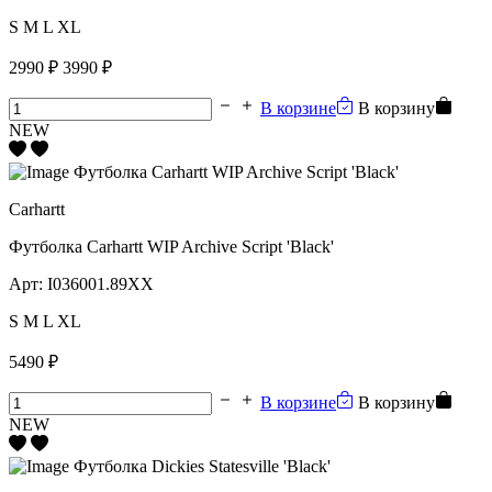
S
M
L
XL
2990 ₽
3990 ₽
В корзине
В корзину
NEW
Carhartt
Футболка Carhartt WIP Archive Script 'Black'
Арт:
I036001.89XX
S
M
L
XL
5490 ₽
В корзине
В корзину
NEW