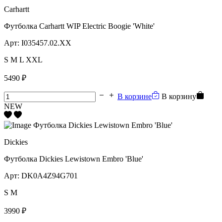
Carhartt
Футболка Carhartt WIP Electric Boogie 'White'
Арт:
I035457.02.XX
S
M
L
XXL
5490 ₽
В корзине
В корзину
NEW
Dickies
Футболка Dickies Lewistown Embro 'Blue'
Арт:
DK0A4Z94G701
S
M
3990 ₽