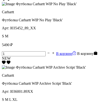
Carhartt
Футболка Carhartt WIP No Play 'Black'
Арт:
I035452_89_XX
S
M
5490 ₽
В корзине
В корзину
NEW
Carhartt
Футболка Carhartt WIP Archive Script 'Black'
Арт:
I036001.89XX
S
M
L
XL