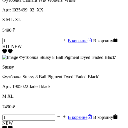
Футболка Carhartt WIP Workers 'White'
Арт:
I035499_02_XX
S
M
L
XL
5490 ₽
В корзине
В корзину
HIT
NEW
Stussy
Футболка Stussy 8 Ball Pigment Dyed 'Faded Black'
Арт:
1905022-faded black
M
XL
7490 ₽
В корзине
В корзину
NEW