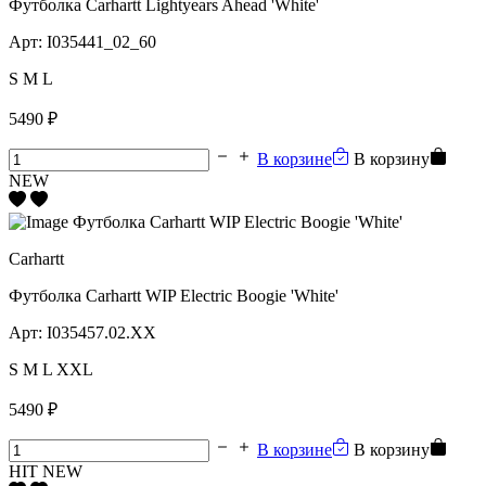
Футболка Carhartt Lightyears Ahead 'White'
Арт:
I035441_02_60
S
M
L
5490 ₽
В корзине
В корзину
NEW
Carhartt
Футболка Carhartt WIP Electric Boogie 'White'
Арт:
I035457.02.XX
S
M
L
XXL
5490 ₽
В корзине
В корзину
HIT
NEW