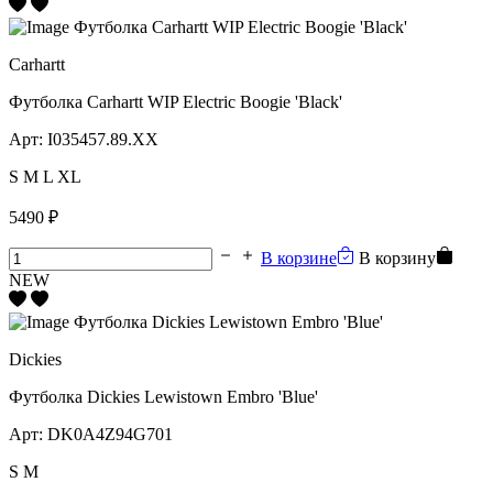
Carhartt
Футболка Carhartt WIP Electric Boogie 'Black'
Арт:
I035457.89.XX
S
M
L
XL
5490 ₽
В корзине
В корзину
NEW
Dickies
Футболка Dickies Lewistown Embro 'Blue'
Арт:
DK0A4Z94G701
S
M