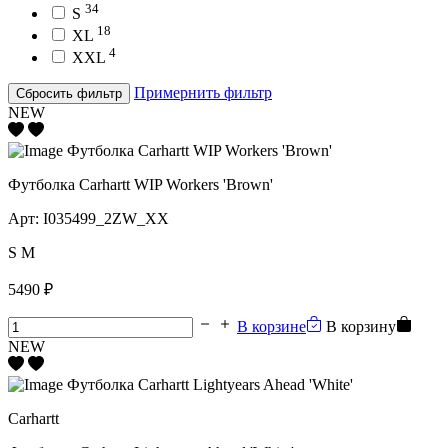
34
S
18
XL
4
XXL
Примернить фильтр
Сбросить фильтр
NEW
Футболка Carhartt WIP Workers 'Brown'
Арт:
I035499_2ZW_XX
S
M
5490 ₽
В корзине
В корзину
NEW
Carhartt