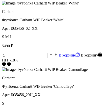
Carhartt
Футболка Carhartt WIP Beaker 'White'
Арт:
I035456_02_XX
S
M
L
5490 ₽
В корзине
В корзину
HIT
-18%
Carhartt
Футболка Carhartt WIP Beaker 'Camouflage'
Арт:
I035456_29U_XX
S